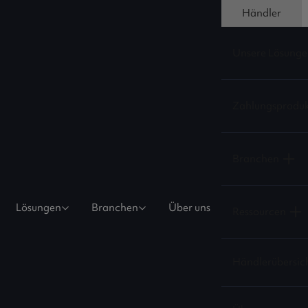
Händler
Unsere Lösunge
Zahlungsprodu
Branchen
Lösungen
Branchen
Über uns
Ressourcen
Händlerübersic