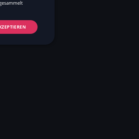
DE
e gesammelt
NO
FI
KZEPTIEREN