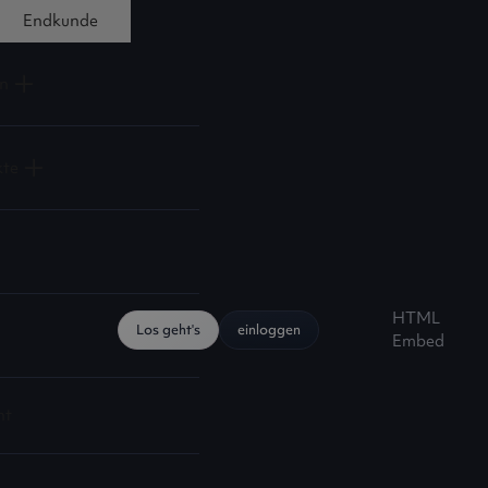
Endkunde
n
kte
HTML
Los geht's
einloggen
Embed
ht