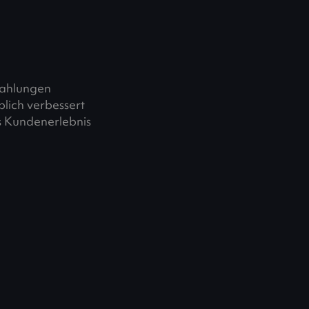
nzahlungen
lich verbessert
as Kundenerlebnis