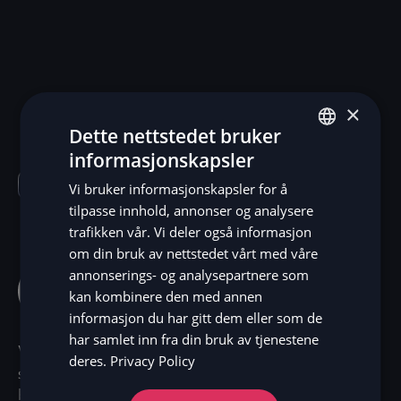
×
Dette nettstedet bruker
informasjonskapsler
ENGLISH
Kundehistorie
Vi bruker informasjonskapsler for å
SV
tilpasse innhold, annonser og analysere
DE
trafikken vår. Vi deler også informasjon
om din bruk av nettstedet vårt med våre
NO
annonserings- og analysepartnere som
FI
kan kombinere den med annen
informasjon du har gitt dem eller som de
har samlet inn fra din bruk av tjenestene
Verendus samarbeider med Zaver for å tilby
deres.
Privacy Policy
smidige fjernbetalinger, noe som har optimalisert
betalingsprosessene deres og forbedret