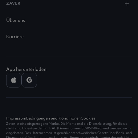
ZAVER
Über uns
Karriere
App herunterladen
Impressum
Bedingungen und Konditionen
Cookies
Zaver ist eine eingetragene Marke. Die Marke und die Dienstleistung, für die sie
steht, sind Eigentum der Frink AB (Firmennummer 559059-8420) und werden von ihr
angeboten. Das Unternehmen ist gemäß dem schwedischen Gesetz über Bank- und
Finanzgeschäfte (Sw. lagen om bank- och finansieringsrörelse) unter der Aufsicht