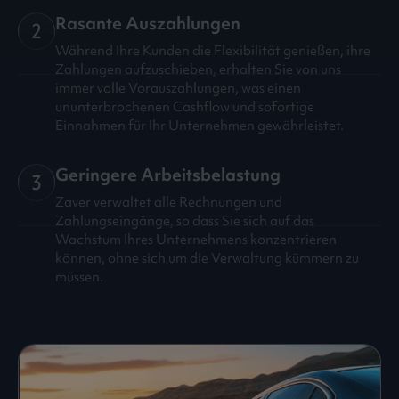
Rasante Auszahlungen
2
Während Ihre Kunden die Flexibilität genießen, ihre
Zahlungen aufzuschieben, erhalten Sie von uns
immer volle Vorauszahlungen, was einen
ununterbrochenen Cashflow und sofortige
Einnahmen für Ihr Unternehmen gewährleistet.
Geringere Arbeitsbelastung
3
Zaver verwaltet alle Rechnungen und
Zahlungseingänge, so dass Sie sich auf das
Wachstum Ihres Unternehmens konzentrieren
können, ohne sich um die Verwaltung kümmern zu
müssen.