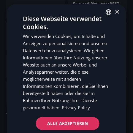
Plug-and-Play- oder REST-
Direkte Integration über
×
APIs
Diese Webseite verwendet
Cookies.
ENGLISH
Shopware, Magento,
Wir verwenden Cookies, um Inhalte und
E-Commerce-Plattformen
WooCommerce, XT
SV
Commerce und mehr.
Anzeigen zu personalisieren und unseren
DE
Datenverkehr zu analysieren. Wir geben
Informationen über Ihre Nutzung unserer
NO
Pinewood, Sams/Deal,
Website auch an unsere Werbe- und
DMS-Integration
FI
Verendus
Analysepartner weiter, die diese
möglicherweise mit anderen
Informationen kombinieren, die Sie ihnen
bereitgestellt haben oder die sie im
Ressourcen für Entwickler
Hier anmelden
Rahmen Ihrer Nutzung ihrer Dienste
gesammelt haben.
Privacy Policy
*Haftungsausschluss: Die Bedingungen können je nach Markt variieren.
ALLE AKZEPTIEREN