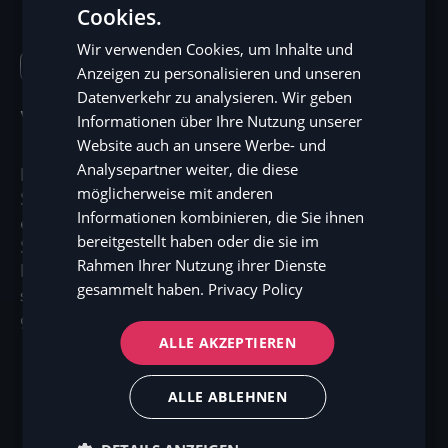
Cookies.
ENGLISH
Wir verwenden Cookies, um Inhalte und
SV
Payment tokenization
Anzeigen zu personalisieren und unseren
DE
Datenverkehr zu analysieren. Wir geben
Vermeiden Sie PCI-Probleme
Informationen über Ihre Nutzung unserer
NO
Website auch an unsere Werbe- und
FI
Analysepartner weiter, die diese
Da Sie keine Kartendaten verarbeiten, verringern
möglicherweise mit anderen
Sie den Aufwand für die PCI-Compliance
Informationen kombinieren, die Sie ihnen
erheblich. Dieser Ansatz reduziert die Kosten für
bereitgestellt haben oder die sie im
Sicherheitsprüfungen, minimiert das Risiko von
Rahmen Ihrer Nutzung ihrer Dienste
Datenschutzverletzungen und ermöglicht es Ihnen,
gesammelt haben.
Privacy Policy
sich auf Ihr Kerngeschäft zu konzentrieren – bei
gleichzeitig hoher Zahlungssicherheit durch Zaver.
ALLE AKZEPTIEREN
ALLE ABLEHNEN