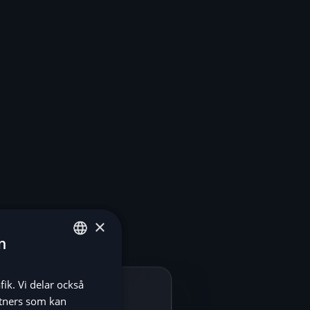
×
n
ENGLISH
fik. Vi delar också
SV
tners som kan