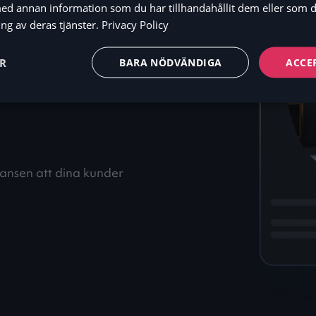
d annan information som du har tillhandahållit dem eller som d
ter
ng av deras tjänster.
Privacy Policy
etala
ER
BARA NÖDVÄNDIGA
ACCE
hansen att dina kunder