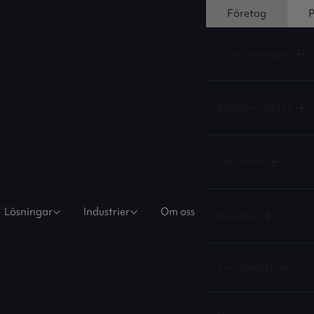
Företag
P
Våra lösningar
Betalprodukter
Industrier
Lösningar
Industrier
Om oss
Resurser
Kundberättelser