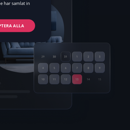
DE
e har samlat in
NO
FI
PTERA ALLA