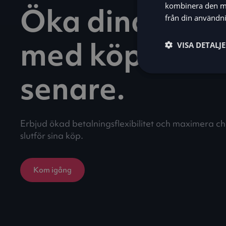
kombinera den me
Öka dina intäk
från din användni
med köp nu, b
VISA DETALJ
senare.
Erbjud ökad betalningsflexibilitet och maximera c
slutför sina köp.
Kom igång