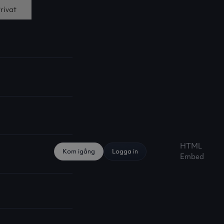
rivat
HTML
Kom igång
Logga in
Embed