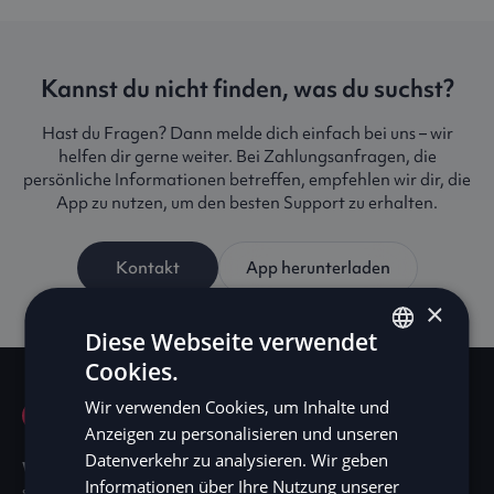
Kannst du nicht finden, was du suchst?
Hast du Fragen? Dann melde dich einfach bei uns – wir
helfen dir gerne weiter. Bei Zahlungsanfragen, die
persönliche Informationen betreffen, empfehlen wir dir, die
App zu nutzen, um den besten Support zu erhalten.
Kontakt
App herunterladen
×
Diese Webseite verwendet
Cookies.
ENGLISH
Wir verwenden Cookies, um Inhalte und
SV
Anzeigen zu personalisieren und unseren
DE
Datenverkehr zu analysieren. Wir geben
Wir sind mehr als ein Fintech-Unternehmen.
Wir
Informationen über Ihre Nutzung unserer
NO
sind eine Bewegung, die das Vorhersehbare in