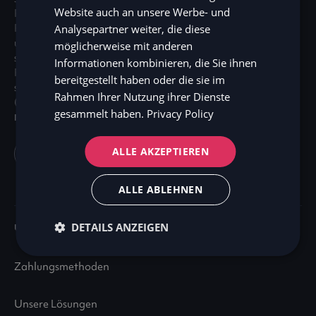
Website auch an unsere Werbe- und
Frage stellt - aufgebaut auf der Idee, dass das
FI
Finanzökosystem der Zukunft nahtlos, menschlich
Analysepartner weiter, die diese
und ohne Grenzen sein sollte. Zaver ist nach dem
möglicherweise mit anderen
schwedischen Gesetz über das Bank- und
Informationen kombinieren, die Sie ihnen
Finanzwesen zugelassen und wird von der
bereitgestellt haben oder die sie im
schwedischen Finanzaufsichtsbehörde
Rahmen Ihrer Nutzung ihrer Dienste
(Finansinspektionen) beaufsichtigt.
gesammelt haben.
Privacy Policy
MARKT
ALLE AKZEPTIEREN
Germany (DE)
ALLE ABLEHNEN
DETAILS ANZEIGEN
UNTERNEHMEN
Zahlungsmethoden
Unsere Lösungen