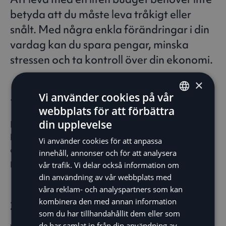
betyda att du måste leva tråkigt eller
snålt. Med några enkla förändringar i din
vardag kan du spara pengar, minska
stressen och ta kontroll över din ekonomi.
×
Vi använder cookies på vår
1. Budgetera baklänges
webbplats för att förbättra
ENGLISH
din upplevelse
Börja med ditt sparmål, inte dina utgifter. Bestäm
SV
hur mycket du vill lägga undan varje månad och
Vi använder cookies för att anpassa
DE
anpassa din konsumtion därefter. På så sätt
innehåll, annonser och för att analysera
prioriterar du det som verkligen är viktigt.
vår trafik. Vi delar också information om
NO
din användning av vår webbplats med
FI
våra reklam- och analyspartners som kan
kombinera den med annan information
2. Inför en köpfridag varje vecka
som du har tillhandahållit dem eller som
de har samlat in från din användning av