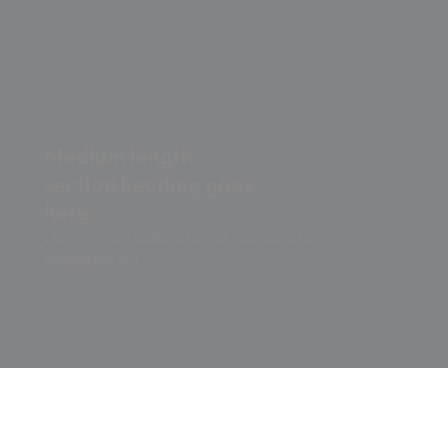
Medium length
section heading goes
here
Lorem ipsum dolor sit amet, consectetur
adipiscing elit.