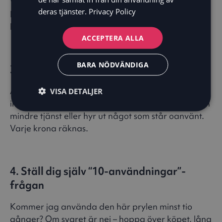
Välj en dag då du inte spenderar någonting alls.
deras tjänster.
Privacy Policy
Det ökar medvetenheten kring spontanköp och
hjälper dig att skapa sundare vanor.
ACCEPTERA ALLA
BARA NÖDVÄNDIGA
3. Leta efter små inkomstökningar
Att spara blir lättare om du också ökar dina
VISA DETALJER
intäkter lite. Sälj saker du inte använder, erbjud en
mindre tjänst eller hyr ut något som står oanvänt.
Varje krona räknas.
4. Ställ dig själv “10-användningar”-
frågan
Kommer jag använda den här prylen minst tio
gånger? Om svaret är nej – hoppa över köpet, låna