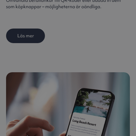
Omvandla betallänkar till QR-koder eller bädda in dem
som köpknappar – möjligheterna är oändliga.
Läs mer