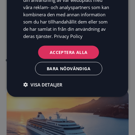
betala nu-lösning som är designad för att hantera
FI
våra reklam- och analyspartners som kan
transaktioner med höga ordervärden.
kombinera den med annan information
som du har tillhandahållit dem eller som
de har samlat in från din användning av
Läs mer
deras tjänster.
Privacy Policy
ACCEPTERA ALLA
BARA NÖDVÄNDIGA
VISA DETALJER