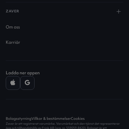
ZAVER
Om oss
Karriär
Ladda ner appen
Bolagsstyrning
Villkor & bestämmelser
Cookies
Zaver är ett registrerat varumärke. Varumärket och den tjänst det representerar
ägs och tillhandahålls av Frink AB (org. nr. 559059-8420). Bolaget är ett