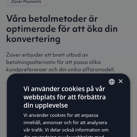
Zaver Payments
Våra betalmetoder är
optimerade för att öka din
konvertering
Zaver erbjuder ett brett utbud av
betalningsalternativ för att passa olika
kundpreferenser och din unika affärsmodell.
×
Vi använder cookies på vår
webbplats för att förbättra
ENGLISH
din upplevelse
SV
Vi använder cookies för att anpassa
DE
Betala nu
innehåll, annonser och för att analysera
vår trafik. Vi delar också information om
NO
Låt dina kunder enkelt genomföra sina köp med en
din användning av vår webbplats med