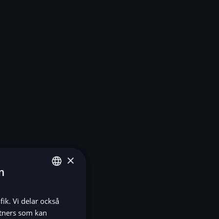
×
n
ENGLISH
fik. Vi delar också
SV
tners som kan