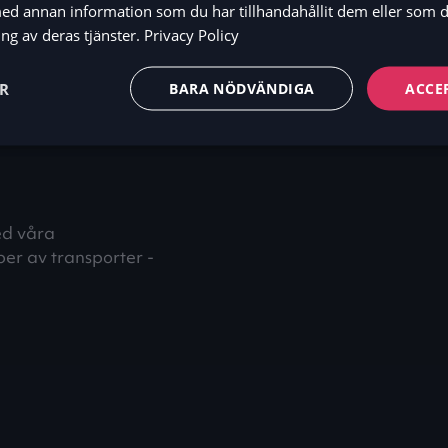
ll nästa
d annan information som du har tillhandahållit dem eller som d
ng av deras tjänster.
Privacy Policy
ER
BARA NÖDVÄNDIGA
ACCE
med våra
per av transporter -