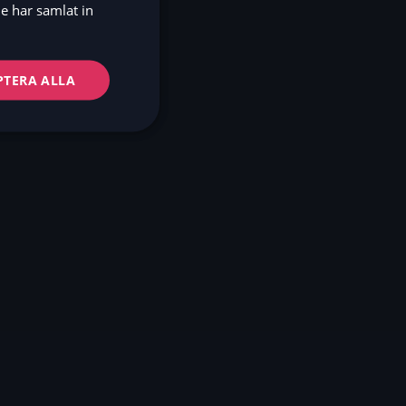
DE
e har samlat in
NO
FI
PTERA ALLA