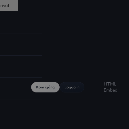
rivat
HTML
Kom igång
Logga in
Embed