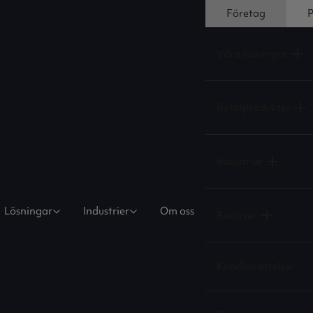
Företag
P
Våra lösningar
Betalprodukter
Industrier
Lösningar
Industrier
Om oss
Resurser
Kundberättelser