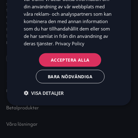
som utmanar det förutsägbara – byggd på idén att
din användning av vår webbplats med
FI
framtidens finansiella ekosystem ska vara sömlöst,
våra reklam- och analyspartners som kan
mänskligt och gränslöst. Med tillstånd att bedriva
kombinera den med annan information
verksamhet enligt lagen om bank- och
som du har tillhandahållit dem eller som
finansieringsrörelse står Zaver under
de har samlat in från din användning av
Finansinspektionens tillsyn.
MARKNAD
deras tjänster.
Privacy Policy
Sweden (SV)
ACCEPTERA ALLA
BARA NÖDVÄNDIGA
FÖRETAG
VISA DETALJER
Betalprodukter
Våra lösningar