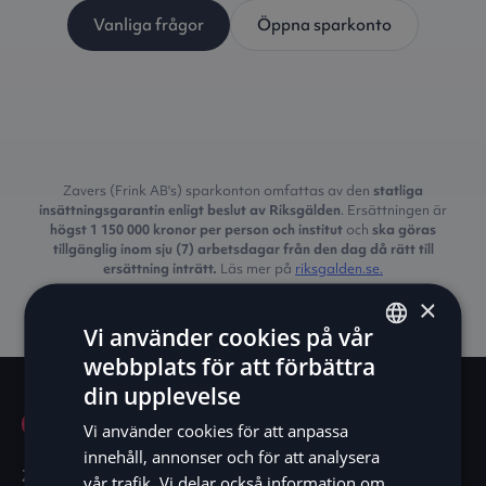
Vanliga frågor
Öppna sparkonto
Zavers (Frink AB's) sparkonton omfattas av den
statliga
insättningsgarantin enligt beslut av Riksgälden
. Ersättningen är
högst 1 150 000 kronor per person och institut
och
ska göras
tillgänglig inom sju (7) arbetsdagar från den dag då rätt till
ersättning inträtt.
Läs mer på
riksgalden.se.
×
Vi använder cookies på vår
webbplats för att förbättra
ENGLISH
din upplevelse
SV
Vi använder cookies för att anpassa
DE
innehåll, annonser och för att analysera
Zaver är mer än ett fintechbolag.
Vi är en rörelse
vår trafik. Vi delar också information om
NO