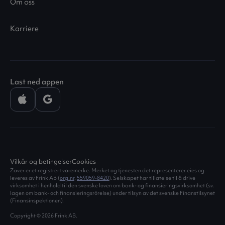
Om oss
Karriere
Last ned appen
Vilkår og betingelser
Cookies
Zaver er et registrert varemerke. Merket og tjenesten det representerer eies og
leveres av Frink AB (
org.nr
.
559059-8420
). Selskapet har tillatelse til å drive
virksomhet i henhold til den svenske loven om bank- og finansieringsvirksomhet (sv.
lagen om bank- och finansieringsrörelse) under tilsyn av det svenske Finanstilsynet
(Finansinspektionen).
Copyright © 2026 Frink AB.