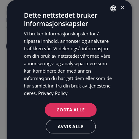
×
Last gjerne ned våre ikoner til bruk i din nettbutikk-
Dette nettstedet bruker
kasse. Formatet er SVG, så du kan enkelt tilpasse
informasjonskapsler
ENGLISH
fargene til din egen visuelle profil.
Vi bruker informasjonskapsler for å
SV
tilpasse innhold, annonser og analysere
DE
Last ned ikoner
trafikken vår. Vi deler også informasjon
om din bruk av nettstedet vårt med våre
NO
annonserings- og analysepartnere som
FI
kan kombinere den med annen
informasjon du har gitt dem eller som de
har samlet inn fra din bruk av tjenestene
deres.
Privacy Policy
GODTA ALLE
AVVIS ALLE