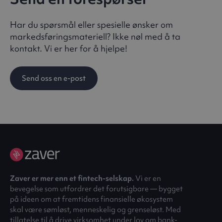
Har du spørsmål eller spesielle ønsker om
markedsføringsmateriell? Ikke nøl med å ta
kontakt. Vi er her for å hjelpe!
Send oss en e-post
Zaver er mer enn et fintech-selskap.
Vi er en
bevegelse som utfordrer det forutsigbare — bygget
på ideen om at fremtidens finansielle økosystem
skal være sømløst, menneskelig og grenseløst. Med
tillatelse til å drive virksomhet under lov om bank-