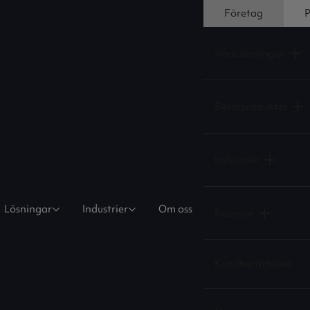
Företag
P
Våra lösningar
Betalprodukter
Industrier
Lösningar
Industrier
Om oss
Resurser
Kundberättelser