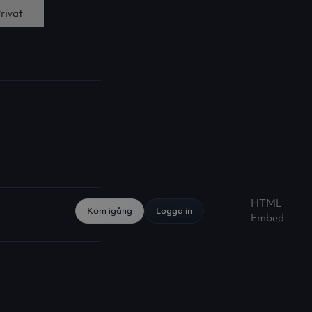
rivat
HTML
Kom igång
Logga in
Embed