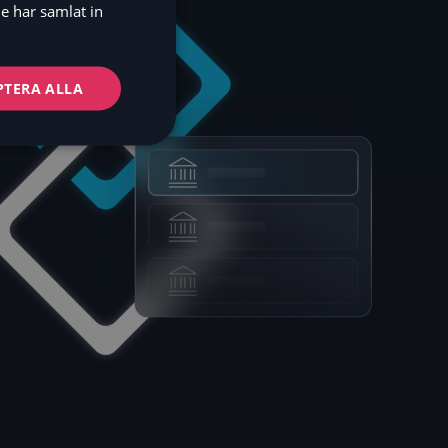
DE
e har samlat in
NO
FI
PTERA ALLA