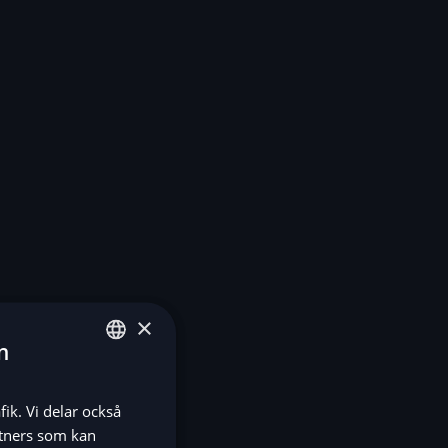
×
n
ENGLISH
fik. Vi delar också
SV
tners som kan