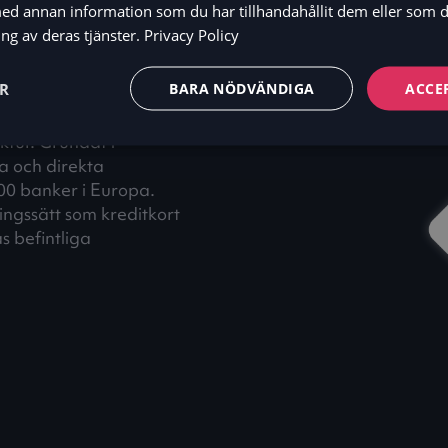
d annan information som du har tillhandahållit dem eller som d
ng av deras tjänster.
Privacy Policy
ER
BARA NÖDVÄNDIGA
ACCE
count (A2A)
ktur. Grundat i
a och direkta
00 banker i Europa.
ingssätt som kreditkort
s befintliga