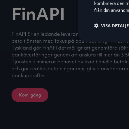
kombinera den me
FinAPI
från din användni
VISA DETALJ
FinAPI är en ledande leverantör av Account-to-Ac
betaltjänster, med fokus på open banking-infrastru
Tyskland gör FinAPI det möjligt att genomföra säkr
banköverföringar genom att ansluta till mer än 3 5
Tjänsten eliminerar behovet av traditionella betaln
och gör realtidsbetalningar möjligt via användarna
bankuppgifter.
Kom igång