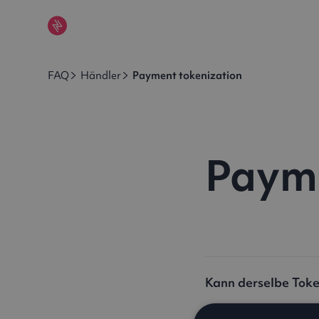
FAQ
Händler
Payment tokenization
Payme
Kann derselbe Tok
Ja, derselbe Token ka