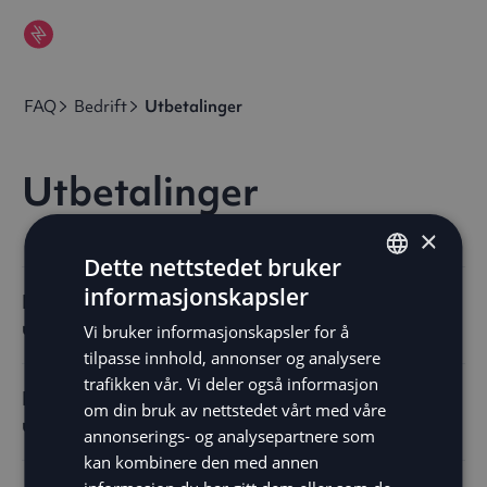
FAQ
Bedrift
Utbetalinger
Utbetalinger
×
Dette nettstedet bruker
informasjonskapsler
Hvilken metode brukes for å overføre
ENGLISH
utbetalinger?
Vi bruker informasjonskapsler for å
SV
tilpasse innhold, annonser og analysere
Vi bruker A2A-utbetalinger (Account-to-Account), som
DE
trafikken vår. Vi deler også informasjon
overfører penger direkte mellom bankkontoer.
Hvordan kan jeg spore og avstemme
om din bruk av nettstedet vårt med våre
NO
Denne raske, sikre og effektive metoden fjerner behovet for
utbetalinger?
annonserings- og analysepartnere som
mellomledd som kortnettverk. A2A er en viktig del av open
FI
kan kombinere den med annen
banking og gjør det mulig for oss å sende betalinger sikkert
Via vårt Merchant-portal får du tilgang til