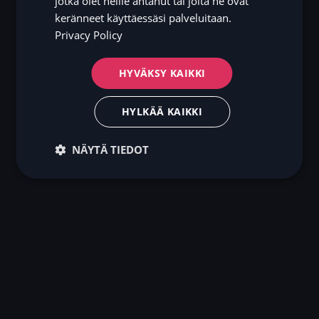
jotka olet heille antanut tai joita he ovat
keränneet käyttäessäsi palveluitaan.
Privacy Policy
HYVÄKSY KAIKKI
HYLKÄÄ KAIKKI
NÄYTÄ TIEDOT