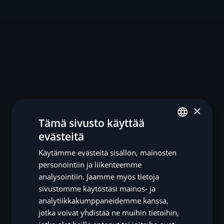
×
Tämä sivusto käyttää
evästeitä
ENGLISH
Käytämme evästeitä sisällön, mainosten
SV
personointiin ja liikenteemme
DE
analysointiin. Jaamme myös tietoja
sivustomme käytöstäsi mainos- ja
NO
analytiikkakumppaneidemme kanssa,
FI
jotka voivat yhdistää ne muihin tietoihin,